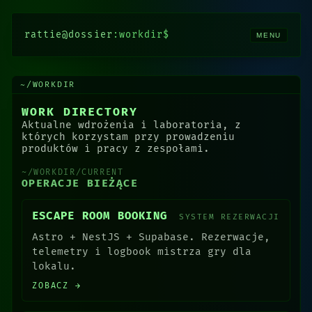
rattie@dossier
:workdir$
MENU
~/WORKDIR
WORK DIRECTORY
Aktualne wdrożenia i laboratoria, z
których korzystam przy prowadzeniu
produktów i pracy z zespołami.
~/WORKDIR/CURRENT
OPERACJE BIEŻĄCE
ESCAPE ROOM BOOKING
SYSTEM REZERWACJI
Astro + NestJS + Supabase. Rezerwacje,
telemetry i logbook mistrza gry dla
lokalu.
ZOBACZ →