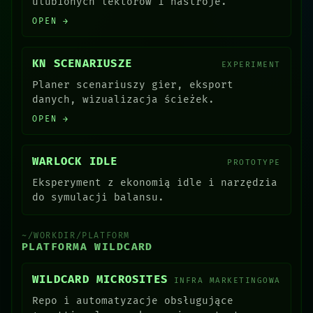
ulubionych lektorów i nastroje.
OPEN →
KN SCENARIUSZE
EXPERIMENT
Planer scenariuszy gier, eksport
danych, wizualizacja ścieżek.
OPEN →
WARLOCK IDLE
PROTOTYPE
Eksperyment z ekonomią idle i narzędzia
do symulacji balansu.
~/WORKDIR/PLATFORM
PLATFORMA WILDCARD
WILDCARD MICROSITES
INFRA MARKETINGOWA
Repo i automatyzacje obsługujące