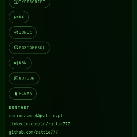
TYPESCRIPT
NX
IONIC
POSTGRESQL
N8N
NOTION
FIGMA
KONTAKT
mariusz.mruk@rattie.pl
linkedin.com/in/rattie777
github.com/rattie777