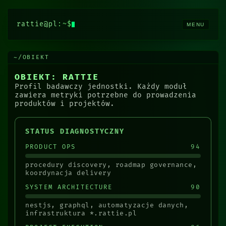
rattie@pl
:~$
MENU
~/OBIEKT
OBIEKT: RATTIE
Profil badawczy jednostki. Każdy moduł
zawiera metryki potrzebne do prowadzenia
produktów i projektów.
STATUS DIAGNOSTYCZNY
94
PRODUCT OPS
procedury discovery, roadmap governance,
koordynacja delivery
90
SYSTEM ARCHITECTURE
nestjs, graphql, automatyzacje danych,
infrastruktura *.rattie.pl